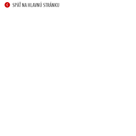
SPÄŤ NA HLAVNÚ STRÁNKU
SPÄŤ NA HLAVNÚ STRÁNKU
Krok 1. Výbava a motor