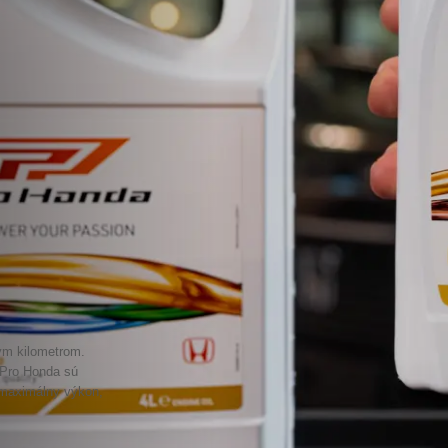
ým kilometrom.
á Pro Honda sú
 maximálny výkon,