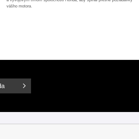
vášho motora.
da