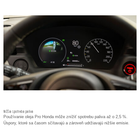
Nižšia spotreba paliva
Používanie oleja Pro Honda môže znížiť spotrebu paliva až o 2,5 %.
Úspory, ktoré sa časom sčítavajú a zároveň udržiavajú nižšie emisie.