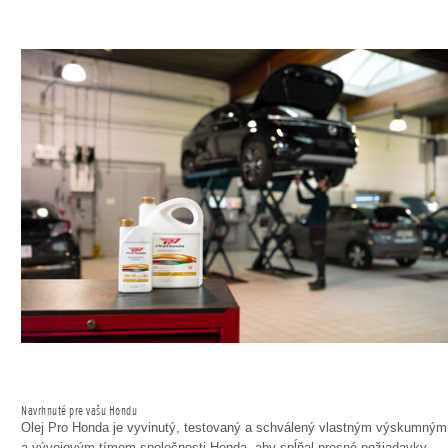
Navrhnuté pre vašu Hondu
Olej Pro Honda je vyvinutý, testovaný a schválený vlastným výskumným
a vývojovým tímom spoločnosti Honda, aby spĺňal presné požiadavky