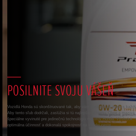
POSILNITE SVOJU VÁŠEŇ
Vozidlá Honda sú skonštruované tak, aby vám poskytovali istotu s každ
Aby tento sľub dodržali, zaslúžia si tú najlepšiu ochranu. Oleje a maziv
špeciálne vyvinuté pre jedinečnú technológiu motorov Honda. Výsledok:
optimálna účinnosť a dokonalá spokojnosť na každej ceste.