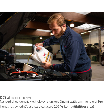
100% súhra s vaším motorom
Na rozdiel od generických olejov s univerzálnymi aditívami nie je olej Pro
Honda iba „vhodný“, ale sa vyznačuje
100 % kompatibilitou
s vaším