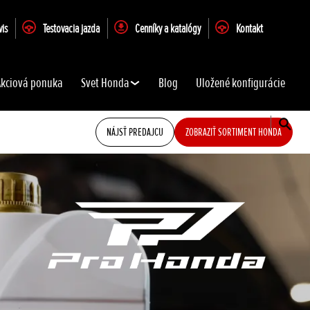
vis
Testovacia jazda
Cenníky a katalógy
Kontakt
Akciová ponuka
Svet Honda
Blog
Uložené konfigurácie
NÁJSŤ PREDAJCU
ZOBRAZIŤ SORTIMENT HONDA