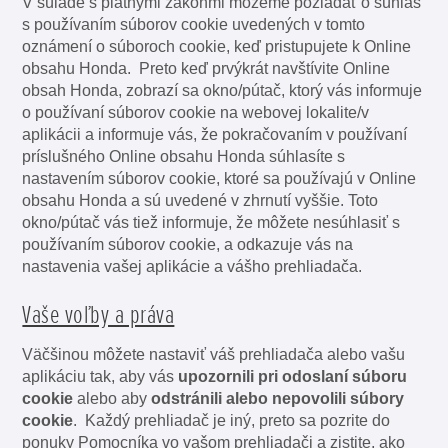
V súlade s platnými zákonmi môžeme požiadať o súhlas
s používaním súborov cookie uvedených v tomto
oznámení o súboroch cookie, keď pristupujete k Online
obsahu Honda. Preto keď prvýkrát navštívite Online
obsah Honda, zobrazí sa okno/pútač, ktorý vás informuje
o používaní súborov cookie na webovej lokalite/v
aplikácii a informuje vás, že pokračovaním v používaní
príslušného Online obsahu Honda súhlasíte s
nastavením súborov cookie, ktoré sa používajú v Online
obsahu Honda a sú uvedené v zhrnutí vyššie. Toto
okno/pútač vás tiež informuje, že môžete nesúhlasiť s
používaním súborov cookie, a odkazuje vás na
nastavenia vašej aplikácie a vášho prehliadača.
Vaše voľby a práva
Väčšinou môžete nastaviť váš prehliadača alebo vašu
aplikáciu tak, aby vás
upozornili pri odoslaní súboru
cookie
alebo aby
odstránili alebo nepovolili súbory
cookie
. Každý prehliadač je iný, preto sa pozrite do
ponuky Pomocníka vo vašom prehliadači a zistite, ako