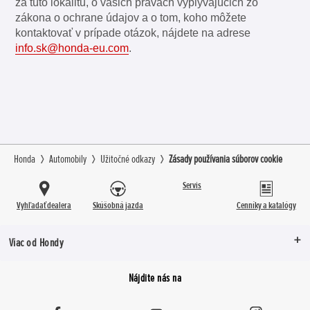
za túto lokalitu, o vašich právach vyplývajúcich zo
zákona o ochrane údajov a o tom, koho môžete
kontaktovať v prípade otázok, nájdete na adrese
info.sk@honda-eu.com
.
Honda
Automobily
Užitočné odkazy
Zásady používania súborov cookie
Servis
Vyhľadať dealera
Skúšobná jazda
Cenníky a katalógy
Viac od Hondy
Nájdite nás na