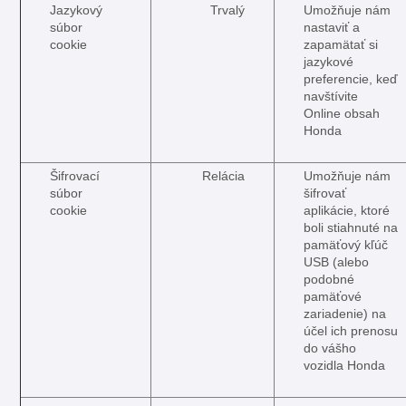
Jazykový
Trvalý
Umožňuje nám
súbor
nastaviť a
cookie
zapamätať si
jazykové
preferencie, keď
navštívite
Online obsah
Honda
Šifrovací
Relácia
Umožňuje nám
súbor
šifrovať
cookie
aplikácie, ktoré
boli stiahnuté na
pamäťový kľúč
USB (alebo
podobné
pamäťové
zariadenie) na
účel ich prenosu
do vášho
vozidla Honda