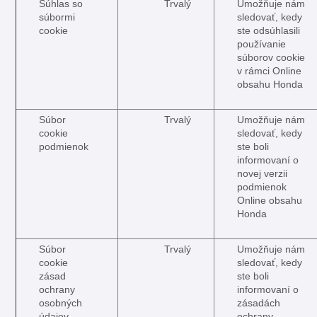
Súhlas so
Trvalý
Umožňuje nám
súbormi
sledovať, kedy
cookie
ste odsúhlasili
používanie
súborov cookie
v rámci Online
obsahu Honda
Súbor
Trvalý
Umožňuje nám
cookie
sledovať, kedy
podmienok
ste boli
informovaní o
novej verzii
podmienok
Online obsahu
Honda
Súbor
Trvalý
Umožňuje nám
cookie
sledovať, kedy
zásad
ste boli
ochrany
informovaní o
osobných
zásadách
údajov
ochrany