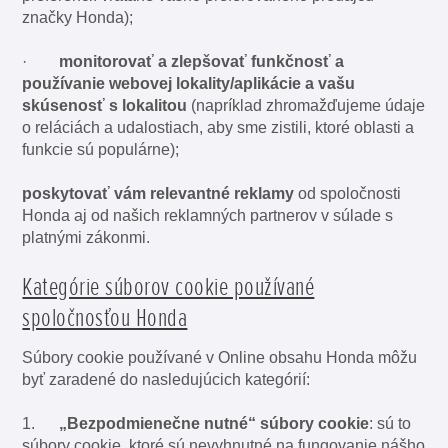
značky Honda);
·
monitorovať a zlepšovať
funkčnosť a
používanie
webovej lokality/aplikácie a vašu
skúsenosť s lokalitou
(napríklad zhromažďujeme údaje
o reláciách a udalostiach, aby sme zistili, ktoré oblasti a
funkcie sú populárne);
poskytovať vám
relevantné reklamy
od spoločnosti
Honda aj od našich reklamných partnerov v súlade s
platnými zákonmi.
Kategórie súborov cookie používané
spoločnosťou Honda
Súbory cookie používané v Online obsahu Honda môžu
byť zaradené do nasledujúcich kategórií:
1.
„Bezpodmienečne nutné“ súbory cookie
: sú to
súbory cookie, ktoré sú nevyhnutné na fungovanie nášho