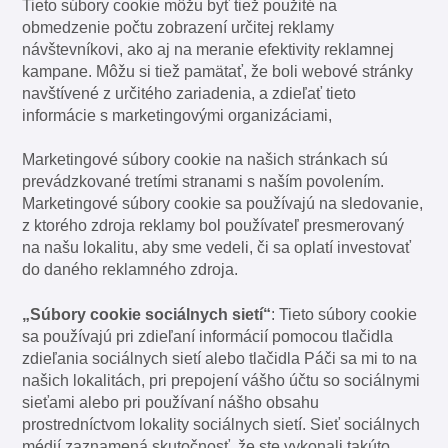
Tieto súbory cookie môžu byť tiež použité na
obmedzenie počtu zobrazení určitej reklamy
návštevníkovi, ako aj na meranie efektivity reklamnej
kampane. Môžu si tiež pamätať, že boli webové stránky
navštívené z určitého zariadenia, a zdieľať tieto
informácie s marketingovými organizáciami,
Marketingové súbory cookie na našich stránkach sú
prevádzkované tretími stranami s naším povolením.
Marketingové súbory cookie sa používajú na sledovanie,
z ktorého zdroja reklamy bol používateľ presmerovaný
na našu lokalitu, aby sme vedeli, či sa oplatí investovať
do daného reklamného zdroja.
„Súbory cookie sociálnych sietí“
: Tieto súbory cookie
sa používajú pri zdieľaní informácií pomocou tlačidla
zdieľania sociálnych sietí alebo tlačidla Páči sa mi to na
našich lokalitách, pri prepojení vášho účtu so sociálnymi
sieťami alebo pri používaní nášho obsahu
prostredníctvom lokality sociálnych sietí. Sieť sociálnych
médií zaznamená skutočnosť, že ste vykonali takúto