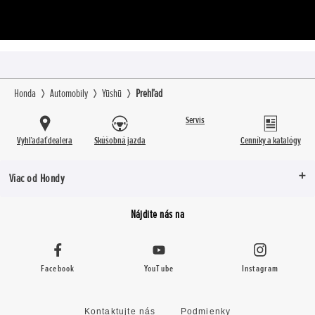
Honda
Automobily
Yūshū
Prehľad
Servis
Vyhľadať dealera
Skúšobná jazda
Cenníky a katalógy
Viac od Hondy
Nájdite nás na
Facebook
YouTube
Instagram
Kontaktujte nás
Podmienky