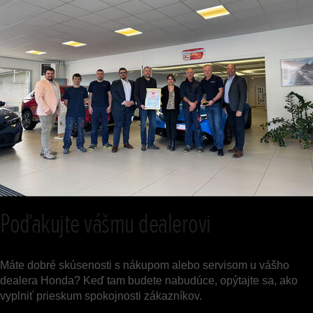
Poďakujte vášmu dealerovi
Máte dobré skúsenosti s nákupom alebo servisom u vášho
dealera Honda? Keď tam budete nabudúce, opýtajte sa, ako
vyplniť prieskum spokojnosti zákazníkov.