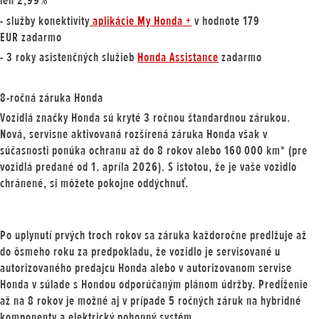
len 2,99%
- služby konektivity
aplikácie My Honda +
v hodnote
179
EUR
zadarmo
- 3 roky asistenčných služieb
Honda Assistance
zadarmo
8-ročná záruka Honda
Vozidlá značky Honda sú kryté 3 ročnou štandardnou zárukou.
Nová, servisne aktivovaná rozšírená záruka Honda však v
súčasnosti ponúka ochranu až do 8 rokov alebo 160 000 km* (pre
vozidlá predané od 1. apríla 2026). S istotou, že je vaše vozidlo
chránené, si môžete pokojne oddýchnuť.
Po uplynutí prvých troch rokov sa záruka každoročne predlžuje až
do ôsmeho roku za predpokladu, že vozidlo je servisované u
autorizovaného predajcu Honda alebo v autorizovanom servise
Honda v súlade s Hondou odporúčaným plánom údržby. Predĺženie
až na 8 rokov je možné aj v prípade 5 ročných záruk na hybridné
komponenty a elektrický pohonný systém.