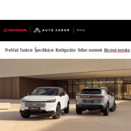
Prehľad
Funkcie
Špecifikácie
Konfigurátor
Odber noviniek
Akciová ponuka