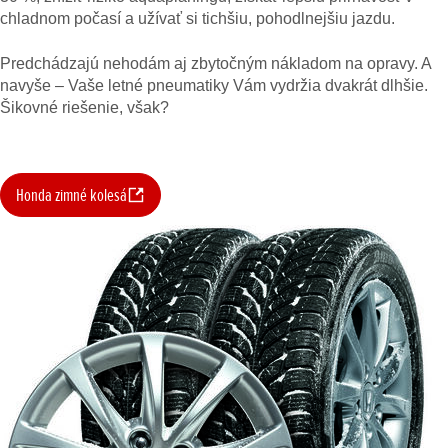
chladnom počasí a užívať si tichšiu, pohodlnejšiu jazdu.
Predchádzajú nehodám aj zbytočným nákladom na opravy. A
navyše – Vaše letné pneumatiky Vám vydržia dvakrát dlhšie.
Šikovné riešenie, však?
Honda zimné kolesá