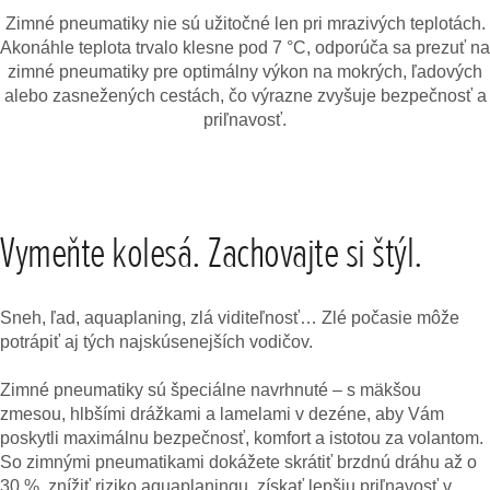
Zimné pneumatiky nie sú užitočné len pri mrazivých teplotách.
Akonáhle teplota trvalo klesne pod 7 °C, odporúča sa prezuť na
zimné pneumatiky pre optimálny výkon na mokrých, ľadových
alebo zasnežených cestách, čo výrazne zvyšuje bezpečnosť a
priľnavosť.
Vymeňte kolesá. Zachovajte si štýl.
Sneh, ľad, aquaplaning, zlá viditeľnosť… Zlé počasie môže
potrápiť aj tých najskúsenejších vodičov.
Zimné pneumatiky sú špeciálne navrhnuté – s mäkšou
zmesou, hlbšími drážkami a lamelami v dezéne, aby Vám
poskytli maximálnu bezpečnosť, komfort a istotou za volantom.
So zimnými pneumatikami dokážete skrátiť brzdnú dráhu až o
30 %, znížiť riziko aquaplaningu, získať lepšiu priľnavosť v