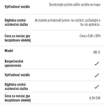
Skontrolujte polohu vášho vozidla na mape
Ak budete potrebovať pomoc na cestách, požiadajte o
ňu cez aplikáciu.
Cena v EUR s DPH
HR-V
4,99 EUR