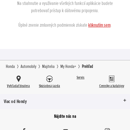
Na stiahnutie a využívanie všetkých funkcií aplikácie budete
potrebovať prístup k dátovému pripojeniu.
Úplné znenie zmluvných podmienok získate
kliknutím sem
.
Honda
Automobily
Majitelia
My Honda+
Prehľad
Servis
Vyhľadať dealera
Skúšobná jazda
Cenníky a katalógy
Viac od Hondy
Nájdite nás na