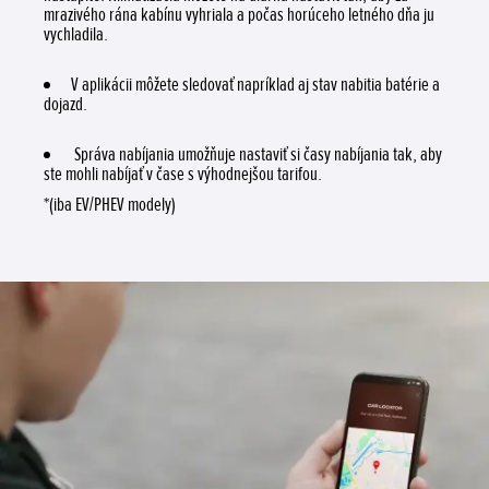
mrazivého rána kabínu vyhriala a počas horúceho letného dňa ju
vychladila.
V aplikácii môžete sledovať napríklad aj stav nabitia batérie a
dojazd.
Správa nabíjania umožňuje nastaviť si časy nabíjania tak, aby
ste mohli nabíjať v čase s výhodnejšou tarifou.
*(iba EV/PHEV modely)