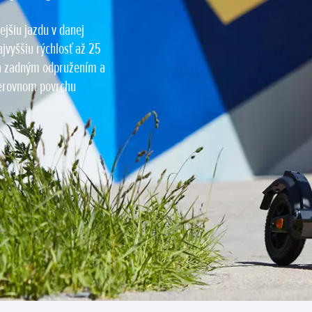
jšiu jazdu v danej
jvyššiu rýchlosť až 25
 a zadným odpružením a
 nerovnom povrchu