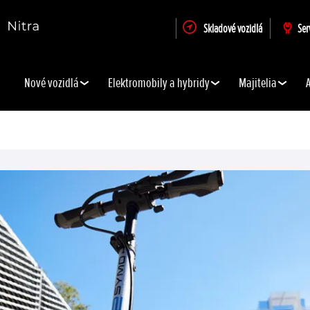
Skladové vozidlá
Ser
Nové vozidlá
Elektromobily a hybridy
Majitelia