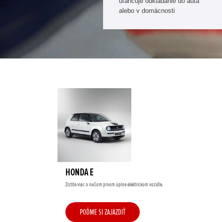
uľahčuje odkladanie do auta
alebo v domácnosti
HONDA E
Zistite viac o našom prvom úplne elektrickom vozidle.
POĎME SI ZAJAZDIŤ