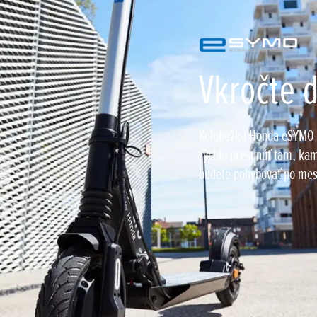
Vkročte 
Kolobežka Honda eSYMO (
rýchlo presunúť tam, ka
budete pohybovať po mes