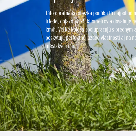
Táto obratná kolobežka ponúka tú najpohodlne
triede, dojazd až 25 kilometrov a dosahuje na
km/h. Veľké kolesá spolupracujú s predným
poskytujú perfektné jazdné vlastnosti aj na
mestských ulíc.