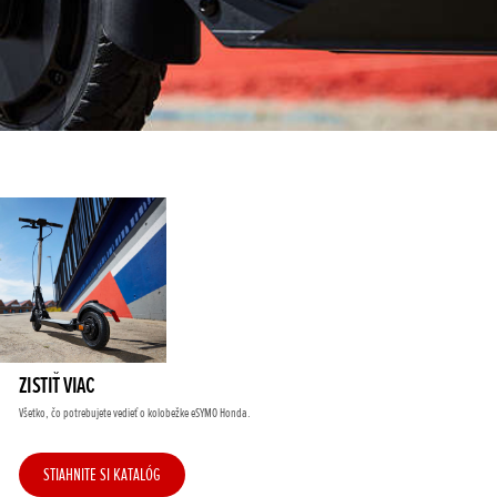
ZISTIŤ VIAC
Všetko, čo potrebujete vedieť o kolobežke eSYMO Honda.
STIAHNITE SI KATALÓG