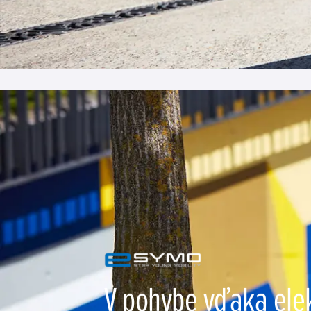
V pohybe vďaka elek