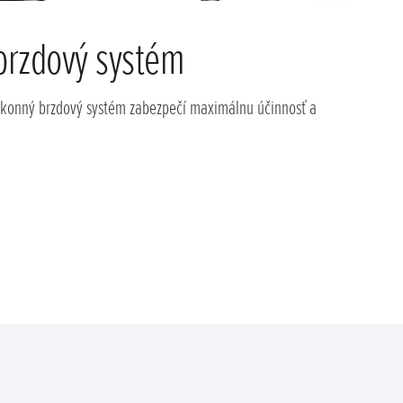
brzdový systém
Ja
 výkonný brzdový systém zabezpečí maximálnu účinnosť a
Keď 
zori