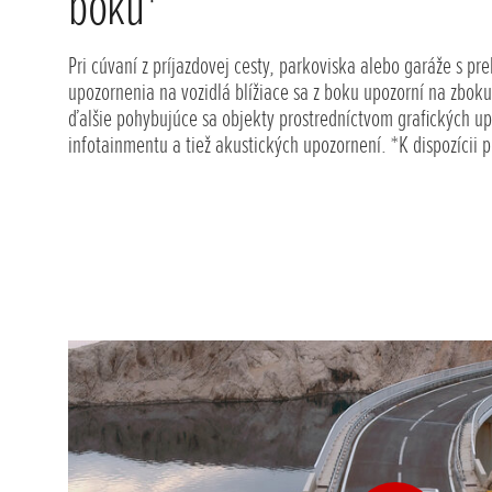
boku*
Pri cúvaní z príjazdovej cesty, parkoviska alebo garáže s p
upozornenia na vozidlá blížiace sa z boku upozorní na zboku
ďalšie pohybujúce sa objekty prostredníctvom grafických u
infotainmentu a tiež akustických upozornení. *K dispozícii