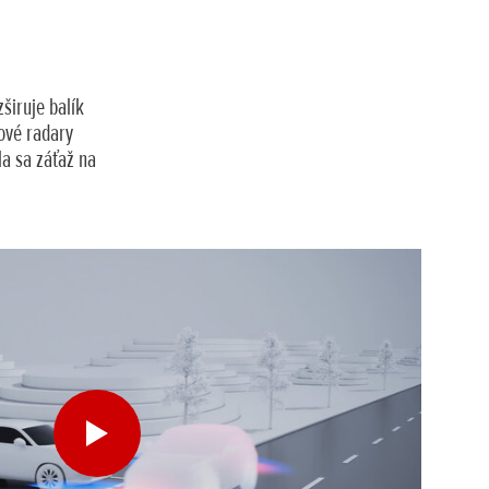
širuje balík
ové radary
la sa záťaž na