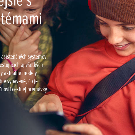
jšie s
ystémami
h asistenčných systémov
cestujúcich aj všetkých
ky aktuálne modely
ne vybavené, čo je
čnosti cestnej premávky