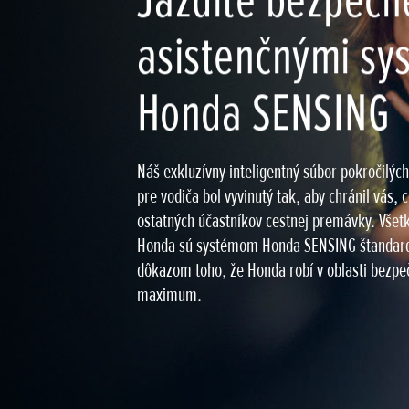
Jazdite bezpečne
asistenčnými s
Honda SENSING
Náš exkluzívny inteligentný súbor pokročilýc
pre vodiča bol vyvinutý tak, aby chránil vás, 
ostatných účastníkov cestnej premávky. Všet
Honda sú systémom Honda SENSING štandard
dôkazom toho, že Honda robí v oblasti bezpe
maximum.