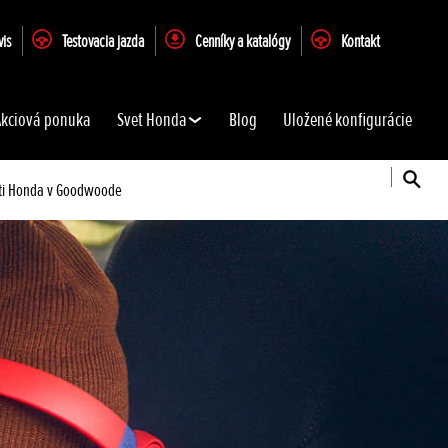
vis
Testovacia jazda
Cenníky a katalógy
Kontakt
Akciová ponuka
Svet Honda
Blog
Uložené konfigurácie
osti Honda v Goodwoode