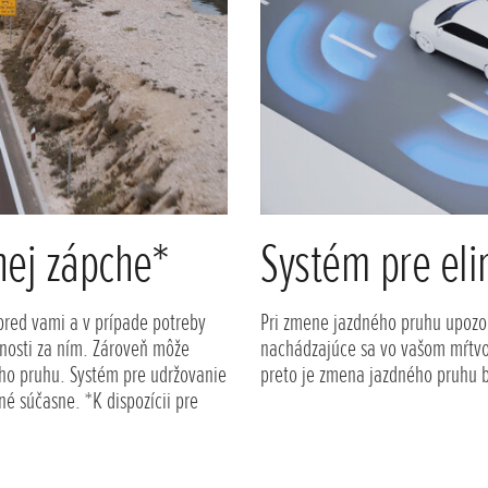
nej zápche*
Systém pre eli
 pred vami a v prípade potreby
Pri zmene jazdného pruhu upozor
lenosti za ním. Zároveň môže
nachádzajúce sa vo vašom mŕtvo
ého pruhu. Systém pre udržovanie
preto je zmena jazdného pruhu b
é súčasne. *K dispozícii pre