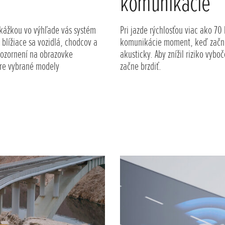
komunikácie
rekážkou vo výhľade vás systém
Pri jazde rýchlosťou viac ako 70
 blížiace sa vozidlá, chodcov a
komunikácie moment, keď začnete
pozornení na obrazovke
akusticky. Aby znížil riziko vyb
 pre vybrané modely
začne brzdiť.