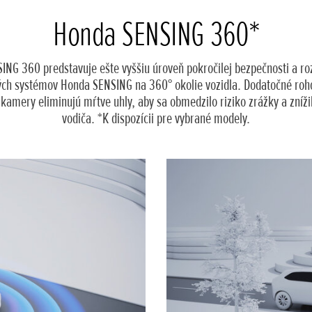
Honda SENSING 360*
NG 360 predstavuje ešte vyššiu úroveň pokročilej bezpečnosti a roz
ých systémov Honda SENSING na 360° okolie vozidla. Dodatočné roh
 kamery eliminujú mŕtve uhly, aby sa obmedzilo riziko zrážky a zníži
vodiča. *K dispozícii pre vybrané modely.