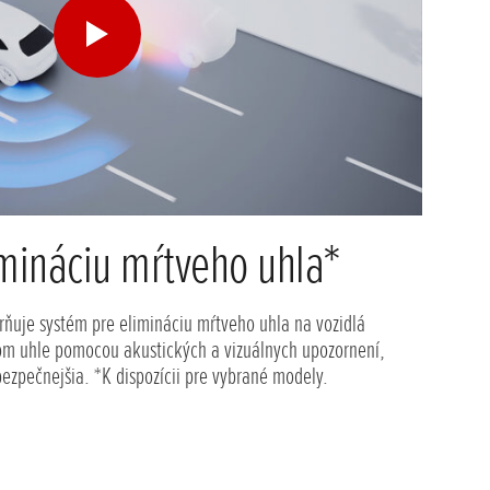
mináciu mŕtveho uhla*
ňuje systém pre elimináciu mŕtveho uhla na vozidlá
m uhle pomocou akustických a vizuálnych upozornení,
ezpečnejšia. *K dispozícii pre vybrané modely.