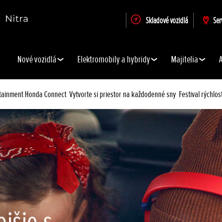
Skladové vozidlá
Ser
Nové vozidlá
Elektromobily a hybridy
Majitelia
otainment Honda Connect
Vytvorte si priestor na každodenné sny
Festival rýchl