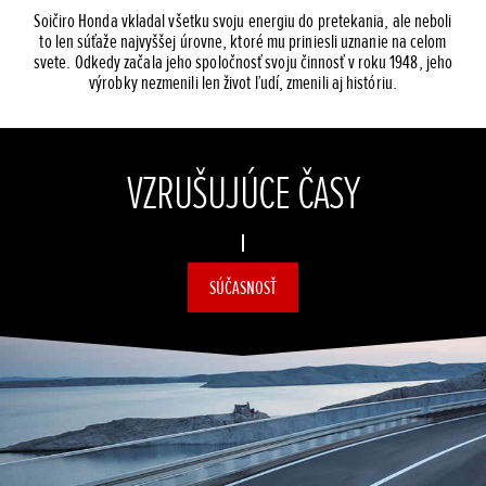
Soičiro Honda vkladal všetku svoju energiu do pretekania, ale neboli
to len súťaže najvyššej úrovne, ktoré mu priniesli uznanie na celom
svete. Odkedy začala jeho spoločnosť svoju činnosť v roku 1948, jeho
výrobky nezmenili len život ľudí, zmenili aj históriu.
VZRUŠUJÚCE ČASY
SÚČASNOSŤ