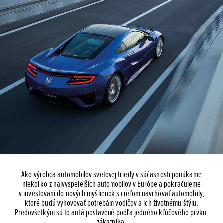
Ako výrobca automobilov svetovej triedy v súčasnosti ponúkame
niekoľko z najvyspelejších automobilov v Európe a pokračujeme
v investovaní do nových myšlienok s cieľom navrhovať automobily,
ktoré budú vyhovovať potrebám vodičov a ich životnému štýlu.
Predovšetkým sú to autá postavené podľa jedného kľúčového prvku:
zákazníka.