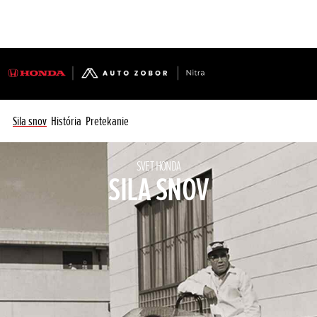
Sila snov
História
Pretekanie
SVET HONDA
SILA SNOV