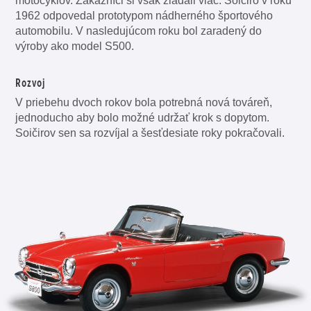
motocyklov. Zákazníci si však žiadali viac. Soičiro v roku
1962 odpovedal prototypom nádherného športového
automobilu. V nasledujúcom roku bol zaradený do
výroby ako model S500.
Rozvoj
V priebehu dvoch rokov bola potrebná nová továreň,
jednoducho aby bolo možné udržať krok s dopytom.
Soičirov sen sa rozvíjal a šesťdesiate roky pokračovali.