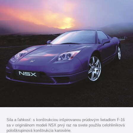
Sila a ľahkosť: s konštrukciou inšpirovanou prúdovým lietadlom F-16
sa v originálnom modeli NSX prvý raz na svete použila celohliníková
pološkrupinová konštrukcia karosérie.