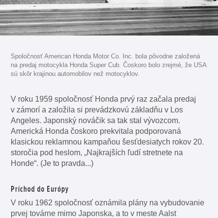
Spoločnosť American Honda Motor Co. Inc. bola pôvodne založená
na predaj motocykla Honda Super Cub. Čoskoro bolo zrejmé, že USA
sú skôr krajinou automobilov než motocyklov.
V roku 1959 spoločnosť Honda prvý raz začala predaj
v zámorí a založila si prevádzkovú základňu v Los
Angeles. Japonský nováčik sa tak stal vývozcom.
Americká Honda čoskoro prekvitala podporovaná
klasickou reklamnou kampaňou šesťdesiatych rokov 20.
storočia pod heslom, „Najkrajších ľudí stretnete na
Honde“. (Je to pravda...)
Príchod do Európy
V roku 1962 spoločnosť oznámila plány na vybudovanie
prvej továrne mimo Japonska, a to v meste Aalst