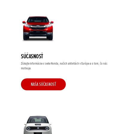
SÚČASNOSŤ
Získajte informácie o svete Honda, našich aktivitách v Európe a o tom, čo nás
motivuje.
NAŠA SÚČASNOSŤ