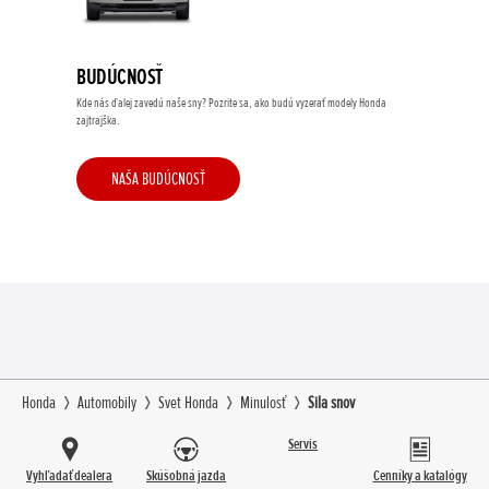
BUDÚCNOSŤ
Kde nás ďalej zavedú naše sny? Pozrite sa, ako budú vyzerať modely Honda
zajtrajška.
NAŠA BUDÚCNOSŤ
Honda
Automobily
Svet Honda
Minulosť
Sila snov
Servis
Vyhľadať dealera
Skúšobná jazda
Cenníky a katalógy