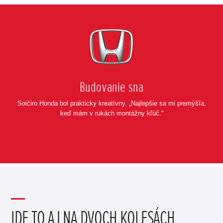
Posunúť
Budovanie sna
Soičiro Honda bol prakticky kreatívny. „Najlepšie sa mi premýšľa,
keď mám v rukách montážny kľúč.“
IDE TO AJ NA DVOCH KOLESÁCH