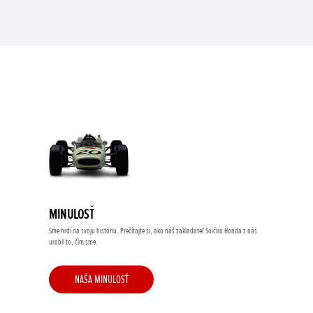
MINULOSŤ
Sme hrdí na svoju históriu. Prečítajte si, ako náš zakladateľ Soičiro Honda z nás
urobil to, čím sme.
NAŠA MINULOSŤ