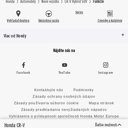
Honda
Automobily
Nové vozidlá
CR-V Hybrid SUV
Funkcie
Servis
Vyhľadať dealera
Skúšobná jazda
Cenníky a katalógy
Viac od Hondy
Nájdite nás na
Facebook
YouTube
Instagram
Kontaktujte nás
Podmienky
Zásady ochrany osobných údajov
Zásady používania súborov cookie
Mapa stránok
Zásady predkladania nevyžiadaných nápadov
Vyhlásenie o prístupnosti spoločnosti Honda Motor Europe
Limited
Honda CR-V
Ďalšie možnosti