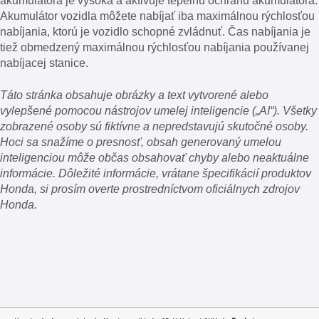
akumulátora je vysoká a aktivuje tepelnú ochranu akumulátora.
Akumulátor vozidla môžete nabíjať iba maximálnou rýchlosťou
nabíjania, ktorú je vozidlo schopné zvládnuť. Čas nabíjania je
tiež obmedzený maximálnou rýchlosťou nabíjania používanej
nabíjacej stanice.
Táto stránka obsahuje obrázky a text vytvorené alebo
vylepšené pomocou nástrojov umelej inteligencie („AI“). Všetky
zobrazené osoby sú fiktívne a nepredstavujú skutočné osoby.
Hoci sa snažíme o presnosť, obsah generovaný umelou
inteligenciou môže občas obsahovať chyby alebo neaktuálne
informácie. Dôležité informácie, vrátane špecifikácií produktov
Honda, si prosím overte prostredníctvom oficiálnych zdrojov
Honda.