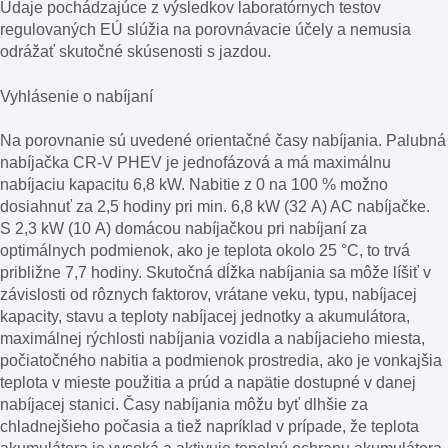
Údaje pochádzajúce z výsledkov laboratórnych testov
regulovaných EÚ slúžia na porovnávacie účely a nemusia
odrážať skutočné skúsenosti s jazdou.
Vyhlásenie o nabíjaní
Na porovnanie sú uvedené orientačné časy nabíjania. Palubná
nabíjačka CR-V PHEV je jednofázová a má maximálnu
nabíjaciu kapacitu 6,8 kW. Nabitie z 0 na 100 % možno
dosiahnuť za 2,5 hodiny pri min. 6,8 kW (32 A) AC nabíjačke.
S 2,3 kW (10 A) domácou nabíjačkou pri nabíjaní za
optimálnych podmienok, ako je teplota okolo 25 °C, to trvá
približne 7,7 hodiny. Skutočná dĺžka nabíjania sa môže líšiť v
závislosti od rôznych faktorov, vrátane veku, typu, nabíjacej
kapacity, stavu a teploty nabíjacej jednotky a akumulátora,
maximálnej rýchlosti nabíjania vozidla a nabíjacieho miesta,
počiatočného nabitia a podmienok prostredia, ako je vonkajšia
teplota v mieste použitia a prúd a napätie dostupné v danej
nabíjacej stanici. Časy nabíjania môžu byť dlhšie za
chladnejšieho počasia a tiež napríklad v prípade, že teplota