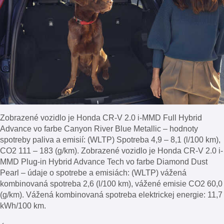
Zobrazené vozidlo je Honda CR-V 2.0 i-MMD Full Hybrid
Advance vo farbe Canyon River Blue Metallic – hodnoty
spotreby paliva a emisií: (WLTP) Spotreba 4,9 – 8,1 (l/100 km),
CO2 111 – 183 (g/km). Zobrazené vozidlo je Honda CR-V 2.0 i-
MMD Plug-in Hybrid Advance Tech vo farbe Diamond Dust
Pearl – údaje o spotrebe a emisiách: (WLTP) vážená
kombinovaná spotreba 2,6 (l/100 km), vážené emisie CO2 60,0
(g/km). Vážená kombinovaná spotreba elektrickej energie: 11,7
kWh/100 km.