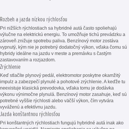
Rozbeh a jazda nízkou rýchlosťou
Pri nižších rýchlostiach sa hybridné autá často spoliehajú
výlučne na elektrickú energiu. To umožňuje tichú prevádzku a
zároveň znižuje spotrebu paliva. Benzínový motor zostáva
vypnutý, kým nie je potrebný dodatočný výkon, vďaka čomu sú
hybridy ideálne na jazdu v meste a premávku s častým
zastavovaním a rozjazdom.
Zrýchlenie
Keď stlačíte plynový pedál, elektromotor poskytne okamžitý
impulz a zabezpečí plynulé a pohotové zrýchlenie. A keďže tu
neexistuje klasická prevodovka, vďaka tomu je dodávka
výkonu výnimočne plynulá. Benzínový motor zasahuje, keď sú
potrebné vyššie rýchlosti alebo väčší výkon, čím vytvára
vyváženú a efektívnu jazdu.
Jazda konštantnou rýchlosťou
Pri konštantných rýchlostiach fungujú hybridné autá inak ako