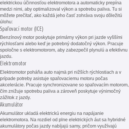
elektrickou účinnosťou elektromotora a automaticky prepína
medzi nimi, aby optimalizoval výkon a spotrebu paliva. Tu si
môžete prečítať, ako každá jeho časť zohráva svoju dôležitú
úlohu:
Spaľovací motor (ICE)
Benzínový motor poskytuje primárny výkon pri jazde vyššími
rýchlosťami alebo keď je potrebný dodatočný výkon. Pracuje
spoločne s elektromotorom, aby zabezpečil plynulú a efektívnu
jazdu.
Elektromotor
Elektromotor poháňa auto najmä pri nižších rýchlostiach a v
prípade potreby asistuje spaľovaciemu motoru počas
akcelerácie. Pracuje synchronizovane so spaľovacím motorom,
čím znižuje spotrebu paliva a zároveň poskytuje výnimočný
zážitok z jazdy.
Akumulátor
Akumulátor ukladá elektrickú energiu na napájanie
elektromotora. Na rozdiel od plne elektrických áut sa hybridné
akumulátory počas jazdy nabíjajú samy, pričom využívajú