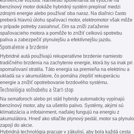
konvenčné vozidlá. Namiesto spoliehania sa výlučne na
benzínový motor dokáže hybridný systém prepínať medzi
zdrojmi energie alebo používať oba naraz. Na diaľnici často
preberá hlavnú úlohu spaľovací motor, elektromotor však môže
v prípade potreby zasiahnuť, čím sa zníži zaťaženie
spaľovacieho motora a pomôže to znížiť celkovú spotrebu
paliva a zabezpečiť plynulejšiu a efektívnejšiu jazdu.
Spomalenie a brzdenie
Hybridné autá používajú rekuperatívne brzdenie namiesto
tradičného brzdenia na zachytenie energie, ktorá by sa inak pri
spomaľovaní stratila. Táto energia sa premieňa na elektrinu a
ukladá sa v akumulátore, čo pomáha zlepšiť rekuperáciu
energie a znížiť opotrebovanie brzdového systému.
Technológia voľnobehu a štart-stop
Na semaforoch alebo pri státí hybridy automaticky vypínajú
benzínový motor, aby sa ušetrilo palivo. Systémy, akými sú
klimatizácia a infotainment, naďalej fungujú na energiu z
akumulátora. Hneď ako stlačíte plynový pedál, motor sa plynulo
zapojí do akcie.
Hybridná technológia pracuje v zákulisí, aby bola každá cesta