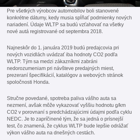
Pre všetkých výrobcov automobilov boli stanovené
konkrétne dátumy, kedy musia spĺňať podmienky nových
nariadení. Údaje WLTP sa budú vzťahovať na všetky
nové autá registrované od septembra 2018.
Najneskôr do 1. januára 2019 budú predajcovia pri
nových vozidlách uvádzať iba hodnoty CO2 podľa
WLTP. Tým sa medzi zákazníkmi zabráni
nedorozumeniam pri návšteve predajných miest,
prezeraní špecifikácií, katalógov a webových stránok
spoločnosti Honda.
Stručne povedané, spotreba paliva vášho auta sa
nezmení, avšak môže vykazovať vyššiu hodnotu g/km
CO2 v porovnaní s predchádzajúcimi údajmi podľa cyklu
NEDC. Je to zapríčinené tým, že sa jedná o prísnejší
test, čo znamená, že cyklus WLTP bude lepšie odrážať
výkon vášho auta na dnešných cestách.