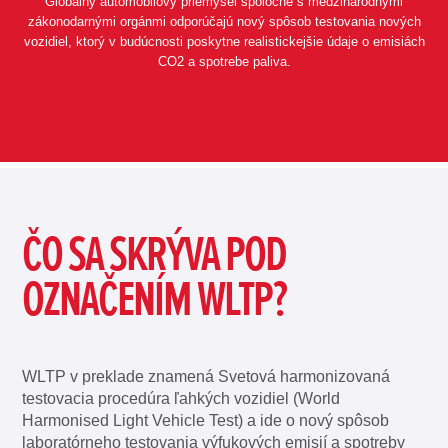
Globálny automobilový priemysel spoločne s medzinárodnými
zákonodarnými orgánmi odporúčajú nový spôsob testovania nových
vozidiel, ktorý v budúcnosti poskytne realistickejšie údaje o emisiách
CO2 a spotrebe paliva.
ČO SA SKRÝVA POD
OZNAČENÍM WLTP?
WLTP v preklade znamená Svetová harmonizovaná
testovacia procedúra ľahkých vozidiel (World
Harmonised Light Vehicle Test) a ide o nový spôsob
laboratórneho testovania výfukových emisií a spotreby