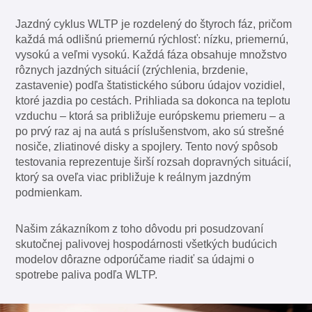
Jazdný cyklus WLTP je rozdelený do štyroch fáz, pričom
každá má odlišnú priemernú rýchlosť: nízku, priemernú,
vysokú a veľmi vysokú. Každá fáza obsahuje množstvo
rôznych jazdných situácií (zrýchlenia, brzdenie,
zastavenie) podľa štatistického súboru údajov vozidiel,
ktoré jazdia po cestách. Prihliada sa dokonca na teplotu
vzduchu – ktorá sa približuje európskemu priemeru – a
po prvý raz aj na autá s príslušenstvom, ako sú strešné
nosiče, zliatinové disky a spojlery. Tento nový spôsob
testovania reprezentuje širší rozsah dopravných situácií,
ktorý sa oveľa viac približuje k reálnym jazdným
podmienkam.
Našim zákazníkom z toho dôvodu pri posudzovaní
skutočnej palivovej hospodárnosti všetkých budúcich
modelov dôrazne odporúčame riadiť sa údajmi o
spotrebe paliva podľa WLTP.