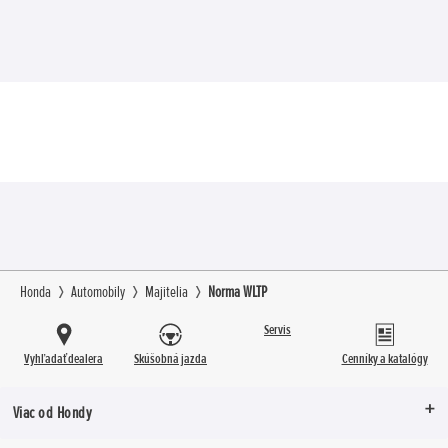
Honda
Automobily
Majitelia
Norma WLTP
Servis
Vyhľadať dealera
Skúšobná jazda
Cenníky a katalógy
Viac od Hondy