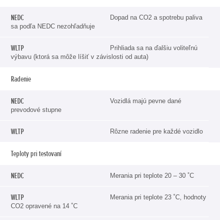
Dopad na CO2 a spotrebu paliva
sa podľa NEDC nezohľadňuje
Prihliada sa na ďalšiu voliteľnú
výbavu (ktorá sa môže líšiť v závislosti od auta)
Radenie
Vozidlá majú pevne dané
prevodové stupne
Rôzne radenie pre každé vozidlo
Teploty pri testovaní
Merania pri teplote 20 – 30 ˚C
Merania pri teplote 23 ˚C, hodnoty
CO2 opravené na 14 ˚C