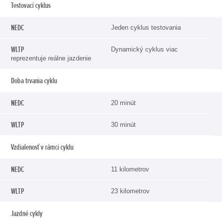
Kritériá
NEDC
WLTP
Testovací cyklus
testovania
Jeden cyklus testovania
Dynamický cyklus viac
reprezentuje reálne jazdenie
Doba trvania cyklu
20 minút
30 minút
Vzdialenosť v rámci cyklu
11 kilometrov
23 kilometrov
Jazdné cykly